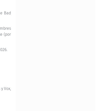
de Bad
ombres
e (por
2026.
 y Vox,