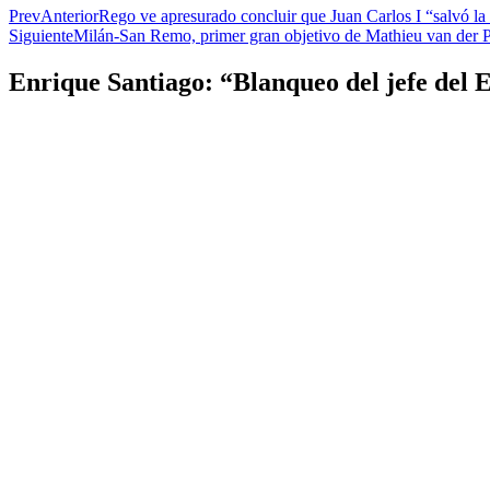
Prev
Anterior
Rego ve apresurado concluir que Juan Carlos I “salvó l
Siguiente
Milán-San Remo, primer gran objetivo de Mathieu van der 
Enrique Santiago: “Blanqueo del jefe del 