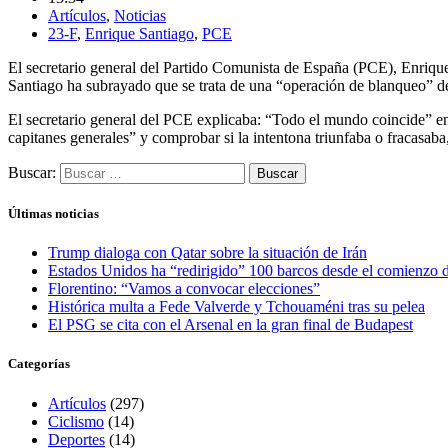
Artículos
,
Noticias
23-F
,
Enrique Santiago
,
PCE
El secretario general del Partido Comunista de España (PCE), Enrique 
Santiago ha subrayado que se trata de una “operación de blanqueo” del
El secretario general del PCE explicaba: “Todo el mundo coincide” en 
capitanes generales” y comprobar si la intentona triunfaba o fracasaba,
Buscar:
Últimas noticias
Trump dialoga con Qatar sobre la situación de Irán
Estados Unidos ha “redirigido” 100 barcos desde el comienzo
Florentino: “Vamos a convocar elecciones”
Histórica multa a Fede Valverde y Tchouaméni tras su pelea
El PSG se cita con el Arsenal en la gran final de Budapest
Categorías
Artículos
(297)
Ciclismo
(14)
Deportes
(14)