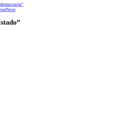
a democracia”
Poel
Next
Estado”