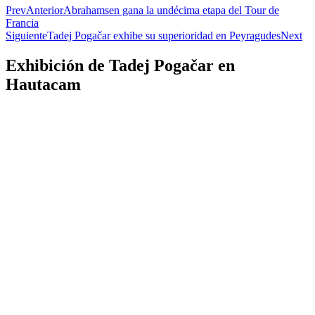
Prev
Anterior
Abrahamsen gana la undécima etapa del Tour de
Francia
Siguiente
Tadej Pogačar exhibe su superioridad en Peyragudes
Next
Exhibición de Tadej Pogačar en
Hautacam