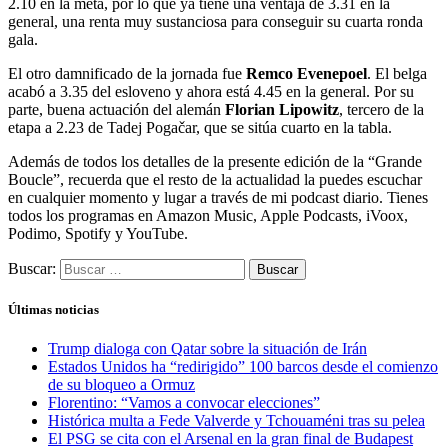
2.10 en la meta, por lo que ya tiene una ventaja de 3.31 en la
general, una renta muy sustanciosa para conseguir su cuarta ronda
gala.
El otro damnificado de la jornada fue
Remco Evenepoel
. El belga
acabó a 3.35 del esloveno y ahora está 4.45 en la general. Por su
parte, buena actuación del alemán
Florian Lipowitz
, tercero de la
etapa a 2.23 de Tadej Pogačar, que se sitúa cuarto en la tabla.
Además de todos los detalles de la presente edición de la “Grande
Boucle”, recuerda que el resto de la actualidad la puedes escuchar
en cualquier momento y lugar a través de mi podcast diario. Tienes
todos los programas en Amazon Music, Apple Podcasts, iVoox,
Podimo, Spotify y YouTube.
Buscar:
Últimas noticias
Trump dialoga con Qatar sobre la situación de Irán
Estados Unidos ha “redirigido” 100 barcos desde el comienzo
de su bloqueo a Ormuz
Florentino: “Vamos a convocar elecciones”
Histórica multa a Fede Valverde y Tchouaméni tras su pelea
El PSG se cita con el Arsenal en la gran final de Budapest