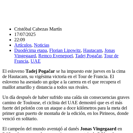
Cristóbal Cabezas Martín
17/07/2025
22:09
Artículos
,
Noticias
Duodécima etapa
,
Florian Lipowitz
,
Hautacam
,
Jonas
Vingegaard
,
Remco Evenepoel
,
Tadej Pogačar
,
Tour de
Francia
,
UAE
El esloveno
Tadej Pogačar
se ha impuesto este jueves en la cima
de Hautacam, su vigésima victoria en el Tour de Francia. El
esloveno ha asestado un golpe a la carrera en el que recupera el
maillot amarillo y distancia a todos sus rivales.
Un día después de haber sufrido una caída sin consecuencias graves
camino de Toulouse, el ciclista del UAE demostró que es el más
fuerte del pelotón con un ataque a doce kilómetros para la meta del
primer gran puerto de montaña de la edición, en los Pirineos, donde
venció en solitario.
El campeón del mundo aventajó al danés
Jonas Vingegaard
en