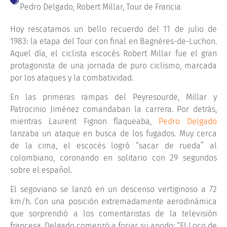
Pedro Delgado
,
Robert Millar
,
Tour de Francia
Hoy rescatamos un bello recuerdo del 11 de julio de
1983: la etapa del Tour con final en Bagnères-de-Luchon.
Aquel día, el ciclista escocés Robert Millar fue el gran
protagonista de una jornada de puro ciclismo, marcada
por los ataques y la combatividad.
En las primeras rampas del Peyresourde, Millar y
Patrocinio Jiménez comandaban la carrera. Por detrás,
mientras Laurent Fignon flaqueaba,
Pedro Delgado
lanzaba un ataque en busca de los fugados. Muy cerca
de la cima, el escocés logró “sacar de rueda” al
colombiano, coronando en solitario con 29 segundos
sobre el español.
El segoviano se lanzó en un descenso vertiginoso a 72
km/h. Con una posición extremadamente aerodinámica
que sorprendió a los comentaristas de la televisión
francesa, Delgado comenzó a forjar su apodo: “El Loco de