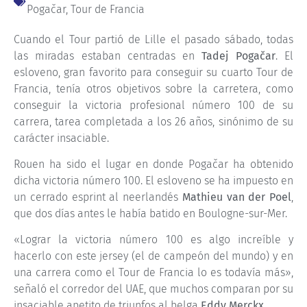
Pogačar
,
Tour de Francia
Cuando el Tour partió de Lille el pasado sábado, todas
las miradas estaban centradas en
Tadej Pogačar
. El
esloveno, gran favorito para conseguir su cuarto Tour de
Francia, tenía otros objetivos sobre la carretera, como
conseguir la victoria profesional número 100 de su
carrera, tarea completada a los 26 años, sinónimo de su
carácter insaciable.
Rouen ha sido el lugar en donde Pogačar ha obtenido
dicha victoria número 100. El esloveno se ha impuesto en
un cerrado esprint al neerlandés
Mathieu van der Poel
,
que dos días antes le había batido en Boulogne-sur-Mer.
«Lograr la victoria número 100 es algo increíble y
hacerlo con este jersey (el de campeón del mundo) y en
una carrera como el Tour de Francia lo es todavía más»,
señaló el corredor del UAE, que muchos comparan por su
insaciable apetito de triunfos al belga
Eddy Merckx
.