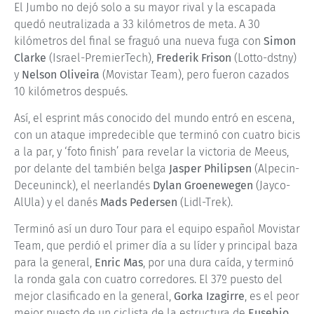
El Jumbo no dejó solo a su mayor rival y la escapada
quedó neutralizada a 33 kilómetros de meta. A 30
kilómetros del final se fraguó una nueva fuga con
Simon
Clarke
(Israel-PremierTech),
Frederik Frison
(Lotto-dstny)
y
Nelson Oliveira
(Movistar Team), pero fueron cazados
10 kilómetros después.
Así, el esprint más conocido del mundo entró en escena,
con un ataque impredecible que terminó con cuatro bicis
a la par, y ‘foto finish’ para revelar la victoria de Meeus,
por delante del también belga
Jasper Philipsen
(Alpecin-
Deceuninck), el neerlandés
Dylan Groenewegen
(Jayco-
AlUla) y el danés
Mads Pedersen
(Lidl-Trek).
Terminó así un duro Tour para el equipo español Movistar
Team, que perdió el primer día a su líder y principal baza
para la general,
Enric Mas
, por una dura caída, y terminó
la ronda gala con cuatro corredores. El 37º puesto del
mejor clasificado en la general,
Gorka Izagirre
, es el peor
mejor puesto de un ciclista de la estructura de
Eusebio