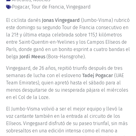
Pogacar
,
Tour de Francia
,
Vingegaard
El ciclista danés
Jonas Vingegaard
(Jumbo-Visma) rubricó
este domingo su segundo Tour de Francia consecutivo en
la 21ª y última etapa celebrada sobre 115,1 kilómetros
entre Saint-Quentin-en-Yvelines y los Campos Elíseos de
París, donde ganó en un bonito esprint a cuatro bandas el
belga
Jordi Meeus
(Bora-Hansgrohe).
Vingegaard, de 26 años, repitió triunfo después de tres
semanas de lucha con el esloveno
Tadej Pogacar
(UAE
Team Emirates), quien apretó hasta el sábado para al
menos desquitarse de su inesperada pájara el miércoles
en el Col de la Loze.
El Jumbo-Visma volvió a ser el mejor equipo y llevó la
voz cantante también en la entrada al circuito de los
Elíseos. Vingegaard disfrutó de su paseo triunfal, sin más
sobresaltos en una edición intensa como el mano a