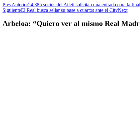
Prev
Anterior
54.385 socios del Atleti solicitan una entrada para la fin
Siguiente
El Real busca sellar su pase a cuartos ante el City
Next
Arbeloa: “Quiero ver al mismo Real Madri