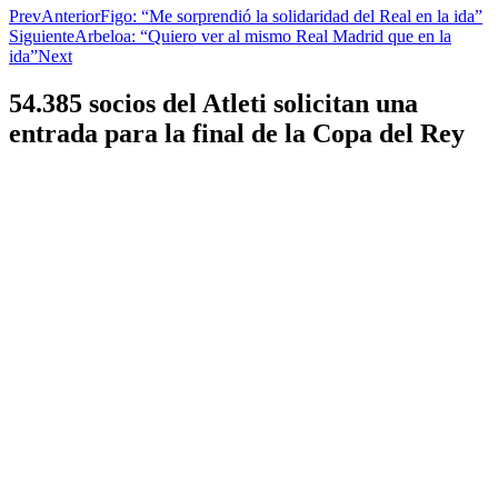
Prev
Anterior
Figo: “Me sorprendió la solidaridad del Real en la ida”
Siguiente
Arbeloa: “Quiero ver al mismo Real Madrid que en la
ida”
Next
54.385 socios del Atleti solicitan una
entrada para la final de la Copa del Rey