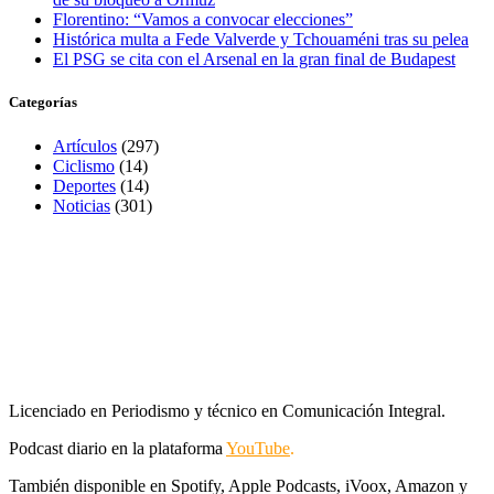
Florentino: “Vamos a convocar elecciones”
Histórica multa a Fede Valverde y Tchouaméni tras su pelea
El PSG se cita con el Arsenal en la gran final de Budapest
Categorías
Artículos
(297)
Ciclismo
(14)
Deportes
(14)
Noticias
(301)
Licenciado en Periodismo y técnico en Comunicación Integral.
Podcast diario en la plataforma
YouTube
.
También disponible en Spotify, Apple Podcasts, iVoox, Amazon y