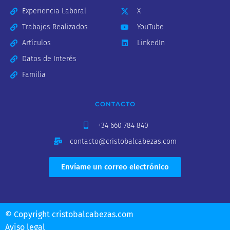
Experiencia Laboral
X
Trabajos Realizados
YouTube
Artículos
LinkedIn
Datos de Interés
Familia
CONTACTO
+34 660 784 840
contacto@cristobalcabezas.com
Envíame un correo electrónico
© Copyright cristobalcabezas.com
Aviso legal