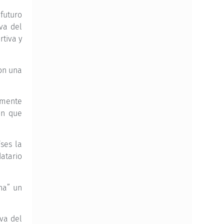
futuro
va del
rtiva y
con una
lamente
ón que
ses la
atario
na” un
va del