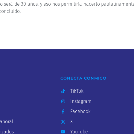
eno será de 30 años, y eso nos permitiría hacerlo paulatinament
concluido.
CONECTA CONMIGO
TikTok
Instagram
Facebook
Laboral
X
lizados
YouTube