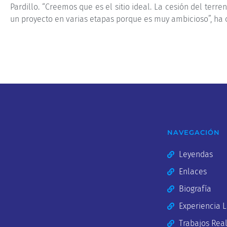
Pardillo. “Creemos que es el sitio ideal. La cesión del terr
un proyecto en varias etapas porque es muy ambicioso”, ha 
NAVEGACIÓN
Leyendas
Enlaces
Biografía
Experiencia 
Trabajos Rea