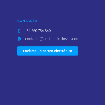
CONTACTO
+34 660 784 840
contacto@cristobalcabezas.com
Envíame un correo electrónico