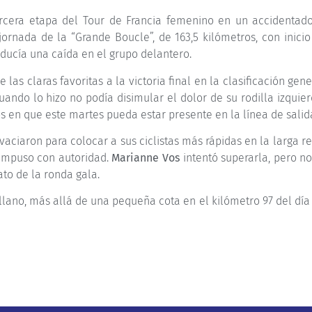
rcera etapa del Tour de Francia femenino en un accidentado 
ornada de la “Grande Boucle”, de 163,5 kilómetros, con inicio
oducía una caída en el grupo delantero.
e las claras favoritas a la victoria final en la clasificación gene
ando lo hizo no podía disimular el dolor de su rodilla izquie
os en que este martes pueda estar presente en la línea de salid
vaciaron para colocar a sus ciclistas más rápidas en la larga r
impuso con autoridad.
Marianne Vos
intentó superarla, pero n
ato de la ronda gala.
o llano, más allá de una pequeña cota en el kilómetro 97 del día