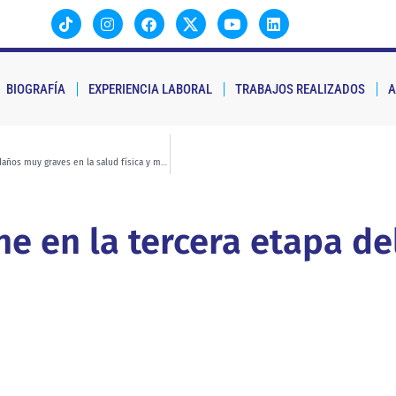
BIOGRAFÍA
EXPERIENCIA LABORAL
TRABAJOS REALIZADOS
A
Miras Esteban: “Una gestión deficiente de los factores psicosociales puede ocasionar daños muy graves en la salud física y mental del trabajador”
e en la tercera etapa de