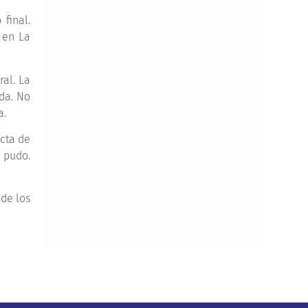
final.
 en La
ral. La
rda. No
a.
ecta de
o pudo.
 de los