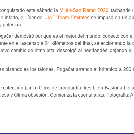
 conquistado este sábado la
Milán-San Remo 2026
, tachando 
 infarto, el líder del
UAE Team Emirates
se impuso en un aj
y potencia.
Pogačar demostró por qué es el mejor del mundo: conectó con e
rante en el ascenso a 24 kilómetros del final, seleccionando la 
uevo cambio de ritmo letal descolgó al neerlandés, dejando el 
 pisándoles los talones, Pogačar arrancó al británico a 200 
e colección (cinco Giros de Lombardía, tres Lieja-Bastoña-Liej
eva y última obsesión. Comienza la cuenta atrás. Fotografía: A