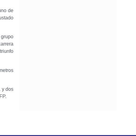
uno de
ustado
l grupo
carrera
triunfo
metros
a y dos
FP.