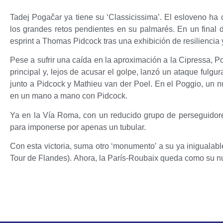
Tadej Pogačar
ya tiene su ‘Classicissima’. El esloveno ha
los grandes retos pendientes en su palmarés. En un final de
esprint a
Thomas Pidcock
tras una exhibición de resiliencia 
Pese a sufrir una caída en la aproximación a la Cipressa, 
principal y, lejos de acusar el golpe, lanzó un ataque fulgu
junto a Pidcock y
Mathieu van der Poel
. En el Poggio, un n
en un mano a mano con Pidcock.
Ya en la Vía Roma, con un reducido grupo de perseguidores
para imponerse por apenas un tubular.
Con esta victoria, suma otro ‘monumento’ a su ya inigualabl
Tour de Flandes). Ahora, la París-Roubaix queda como su nu