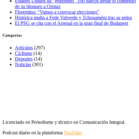
Estados Unidos ha “redirigido” 100 barcos desde el comienzo
de su bloqueo a Ormuz
Florentino: “Vamos a convocar elecciones”
Histórica multa a Fede Valverde y Tchouaméni tras su pelea
El PSG se cita con el Arsenal en la gran final de Budapest
Categorías
Artículos
(297)
Ciclismo
(14)
Deportes
(14)
Noticias
(301)
Licenciado en Periodismo y técnico en Comunicación Integral.
Podcast diario en la plataforma
YouTube
.