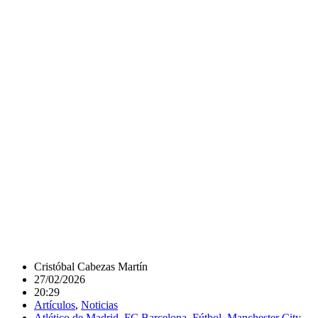
Cristóbal Cabezas Martín
27/02/2026
20:29
Artículos
,
Noticias
Atlético de Madrid
,
FC Barcelona
,
Fútbol
,
Manchester City
,