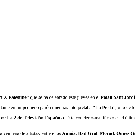
t X Palestine”
que se ha celebrado este jueves en el
Palau Sant Jordi
antante en un pequeño parón mientras interpretaba
“La Perla”
, uno de l
 por
La 2 de Televisión Española
. Este concierto-manifiesto es el últi
veintena de artistas, entre ellos
Amaia
,
Bad Gyal
,
Morad
,
Oques Gr