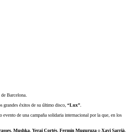
de Barcelona.
os grandes éxitos de su último disco,
“Lux”
.
mo evento de una campaña solidaria internacional por la que, en los
asses
,
Mushka
,
Yerai Cortés
,
Fermín Muguruza
o
Xavi Sarrià
,