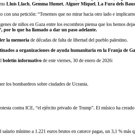
como
Lluís Llach
,
Gemma Humet
,
Alguer Miquel
,
La Fura dels Bau
acto con una petición: “Tenemos que no mirar hacia otro lado e implicarn
genes de niños en Gaza entre los escombros piensa que los hemos dejad
, por lo que ha llamado a dar un paso adelante.
der la memoria
de décadas de falta de libertad del pueblo palestino.
estinados a organizaciones de ayuda humanitaria en la Franja de Ga
al
boletín informativo
de este viernes, 30 de enero de 2026:
ner los bombardeos sobre ciudades de Ucrania.
testa contra ICE, “el ejército privado de Trump”. El músico ha creado 
el salario mínimo a 1.221 euros brutos en catorce pagas, un 3,1 % más 