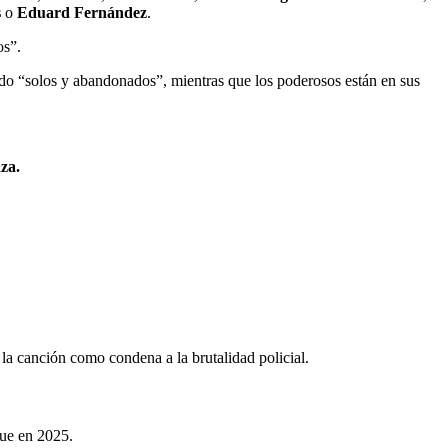
s
o
Eduard Fernández
.
os”.
o “solos y abandonados”, mientras que los poderosos están en sus
za.
la canción como condena a la brutalidad policial.
que en 2025.