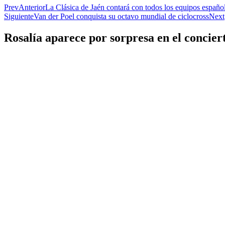
Prev
Anterior
La Clásica de Jaén contará con todos los equipos españo
Siguiente
Van der Poel conquista su octavo mundial de ciclocross
Next
Rosalía aparece por sorpresa en el concier