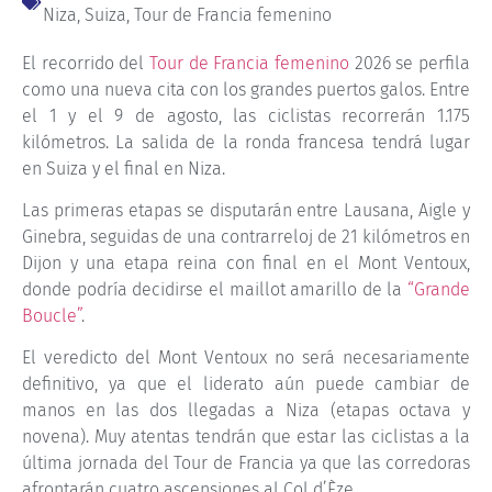
Niza
,
Suiza
,
Tour de Francia femenino
El recorrido del
Tour de Francia femenino
2026 se perfila
como una nueva cita con los grandes puertos galos. Entre
el 1 y el 9 de agosto, las ciclistas recorrerán 1.175
kilómetros. La salida de la ronda francesa tendrá lugar
en Suiza y el final en Niza.
Las primeras etapas se disputarán entre Lausana, Aigle y
Ginebra, seguidas de una contrarreloj de 21 kilómetros en
Dijon y una etapa reina con final en el Mont Ventoux,
donde podría decidirse el maillot amarillo de la
“Grande
Boucle”
.
El veredicto del Mont Ventoux no será necesariamente
definitivo, ya que el liderato aún puede cambiar de
manos en las dos llegadas a Niza (etapas octava y
novena). Muy atentas tendrán que estar las ciclistas a la
última jornada del Tour de Francia ya que las corredoras
afrontarán cuatro ascensiones al Col d’Èze.